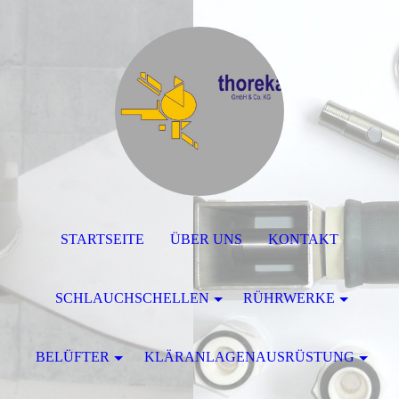
STARTSEITE
ÜBER UNS
KONTAKT
SCHLAUCHSCHELLEN
RÜHRWERKE
BELÜFTER
KLÄRANLAGENAUSRÜSTUNG