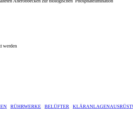
chalteten Anerobbecken zur biologischen Phosphatelimination
zt werden
LEN
RÜHRWERKE
BELÜFTER
KLÄRANLAGENAUSRÜST